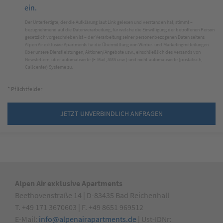
ein.
Der Unterfertigte, der die
Aufklärung laut Link
gelesen und verstanden hat, stimmt –
bezugnehmend auf die Datenverarbeitung, für welche die Einwilligung der betroffenen Person
gesetzlich vorgeschrieben ist – der Verarbeitung seiner personenbezogenen Daten seitens
Alpen Air exklusive Apartments für die Übermittlung von Werbe- und Marketingmitteilungen
über unsere Dienstleistungen, Aktionen/Angebote usw., einschließlich des Versands von
Newslettern, über automatisierte (E-Mail, SMS usw.) und nicht-automatisierte (postalisch,
Callcenter) Systeme zu.
* Pflichtfelder
JETZT UNVERBINDLICH ANFRAGEN
Alpen Air exklusive Apartments
Beethovenstraße 14 | D-83435 Bad Reichenhall
T. +49 171 3670603 | F. +49 8651 969512
E-Mail:
info@alpenairapartments.de
| Ust-IDNr: